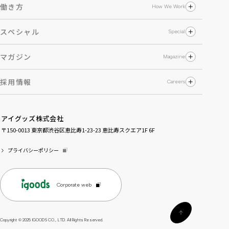
働き方
How We Work
動画インタビュー
研修教育
成長マップ
スペシャル
Special
福利厚生
エピソード漫画
アイグッズ社生すごろく
ライフステージの変化による制度
マガジン
Magazine
アイグッズの失敗談
アイグッズについて
なぜなぜ？アイグッズ
採用情報
Careers
社員のホンネ
募集要項
内定者インタビュー
インターンシップ
就活ノウハウ
アイグッズ株式会社
求める人物像
人事の本音
〒150-0013
東京都渋谷区恵比寿1-23-23
恵比寿スクエア1F 6F
よくある質問
親御様へ
プライバシーポリシー
Corporate web
Copyright © 2025 IGOODS CO., LTD. All Rights Reserved.