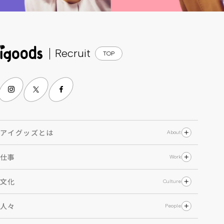
Recruit
TOP
アイグッズとは
About
企業理念・ビジョン
仕事
Work
アイグッズが目指す未来
事業紹介
代表メッセージ
文化
Culture
職種紹介
人事メッセージ
基本姿勢・社内イベント
プロジェクトストーリー
データで見るアイグッズ
人々
People
行動指針・アイグッズマインド
個人インタビュー
社内イメージ調査